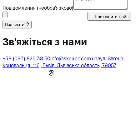
Повідомлення (необов'язково)
Прикріпити файл
Надіслати
Зв'яжіться з нами
+38 (093) 826 38 50
info@skeiron.com.ua
вул. Євгена
Коновальця, 116, Львів, Львівська область, 79057